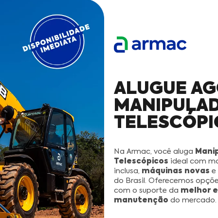
ALUGUE A
MANIPULA
TELESCÓPI
Mani
Na Armac, você aluga
Telescópicos
ideal com m
máquinas novas
inclusa,
e 
do Brasil. Oferecemos opçõe
melhor e
com o suporte da
manutenção
do mercado.