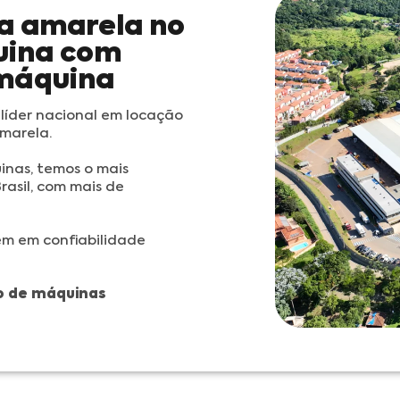
ha amarela no
quina com
máquina
líder nacional em locação
marela.
inas, temos o mais
asil, com mais de
zem em confiabilidade
ão de máquinas