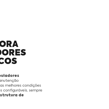
GORA
DORES
COS
puladores
anutenção
as melhores condições
s configuráveis, sempre
strutura de