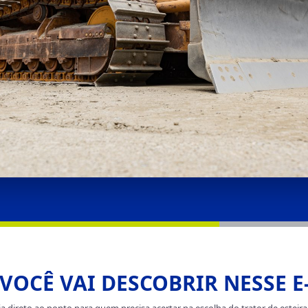
VOCÊ VAI DESCOBRIR NESSE 
 direto ao ponto para quem precisa acertar na escolha do trator de estei