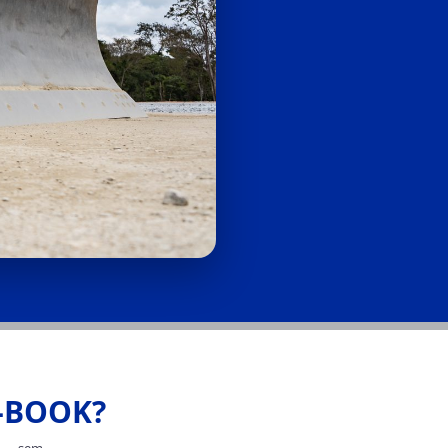
E-BOOK?
ra — sem