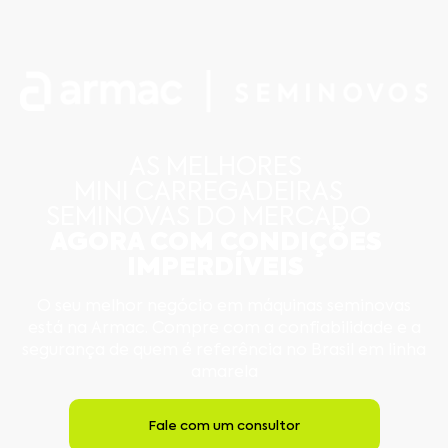
AS MELHORES
MINI CARREGADEIRAS
SEMINOVAS DO MERCADO
AGORA COM CONDIÇÕES
IMPERDÍVEIS
O seu melhor negócio em máquinas seminovas
está na Armac. Compre com a confiabilidade e a
segurança de quem é referência no Brasil em linha
amarela
Fale com um consultor