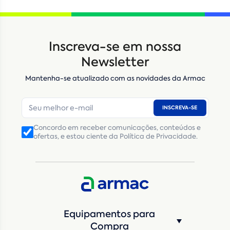
Locação
Compra de seminovos
Inscreva-se em nossa
Nome
*
Newsletter
Mantenha-se atualizado com as novidades da Armac
E-mail
*
INSCREVA-SE
Número de telefone
*
Concordo em receber comunicações, conteúdos e
ofertas, e estou ciente da Política de Privacidade.
CNPJ
Inscrição Estadual
(Produtor Rural)
CNPJ da empresa/ CPF - Produtor rural
*
Estado
*
Equipamentos para
Cidade
*
Compra