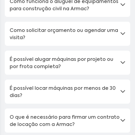
Como funciona o aluguel de equipamentos
imediato ao aluguel de máquinas de construção
para construção civil na Armac?
civil e à locação de equipamentos para obra em
qualquer etapa do projeto.
Como solicitar orçamento ou agendar uma
Loja Armac Americana em São Paulo
visita?
A Loja Armac Americana em São Paulo, localizada
na Rua Professor Oscar Augusto Gueli, 56 –
É possível alugar máquinas por projeto ou
Residencial Vale das Nogueiras, Americana – SP,
por frota completa?
13474-140, é referência regional em locação e
venda de máquinas pesadas no interior paulista.
A unidade atende toda a região de Campinas,
É possível locar máquinas por menos de 30
Limeira, Piracicaba e Americana, oferecendo
dias?
aluguel de equipamentos para construção civil,
locação de máquinas para obras e suporte
técnico especializado com a agilidade que o
O que é necessário para firmar um contrato
setor exige.
de locação com a Armac?
Com frota moderna e manutenção constante, a