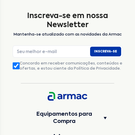
Inscreva-se em nossa
Nome
*
Newsletter
Mantenha-se atualizado com as novidades da Armac
E-mail
*
INSCREVA-SE
Número de telefone
*
Concordo em receber comunicações, conteúdos e
ofertas, e estou ciente da Política de Privacidade.
CNPJ
Inscrição Estadual
(Produtor Rural)
CNPJ da empresa/ CPF - Produtor rural
*
Estado
*
Equipamentos para
Cidade
*
Compra