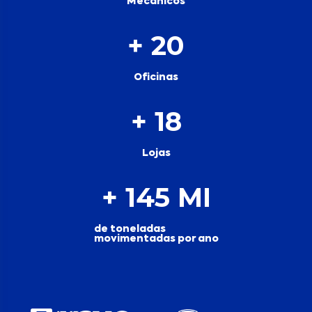
Mecânicos
+ 
20
Oficinas
+ 
18
Lojas
+ 
145
 MI
de toneladas
movimentadas por ano