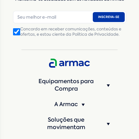
E-mail
*
INSCREVA-SE
Número de telefone
*
Concordo em receber comunicações, conteúdos e
ofertas, e estou ciente da Política de Privacidade.
CNPJ
Inscrição Estadual
(Produtor Rural)
CNPJ da empresa/ CPF - Produtor rural
*
Estado
*
Equipamentos para
Cidade
*
Compra
A Armac
Máquina de interesse
*
Soluções que
Qual o período de locação?
*
movimentam