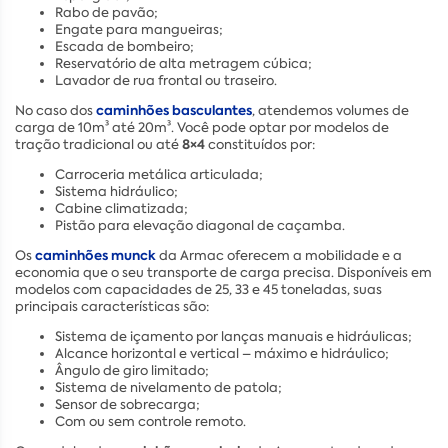
Rabo de pavão;
Engate para mangueiras;
Escada de bombeiro;
Reservatório de alta metragem cúbica;
Lavador de rua frontal ou traseiro.
caminhões basculantes
No caso dos
, atendemos volumes de
carga de 10m³ até 20m³. Você pode optar por modelos de
8×4
tração tradicional ou até
constituídos por:
Carroceria metálica articulada;
Sistema hidráulico;
Cabine climatizada;
Pistão para elevação diagonal de caçamba.
caminhões munck
Os
da Armac oferecem a mobilidade e a
economia que o seu transporte de carga precisa. Disponíveis em
modelos com capacidades de 25, 33 e 45 toneladas, suas
principais características são:
Sistema de içamento por lanças manuais e hidráulicas;
Alcance horizontal e vertical – máximo e hidráulico;
Ângulo de giro limitado;
Sistema de nivelamento de patola;
Sensor de sobrecarga;
Com ou sem controle remoto.