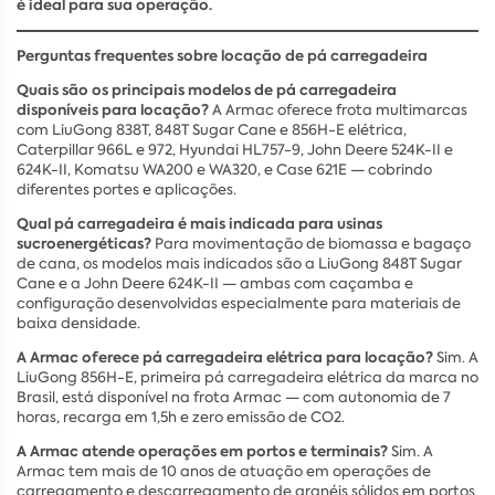
é ideal para sua operação.
Perguntas frequentes sobre locação de pá carregadeira
Quais são os principais modelos de pá carregadeira
disponíveis para locação?
A Armac oferece frota multimarcas
com LiuGong 838T, 848T Sugar Cane e 856H-E elétrica,
Caterpillar 966L e 972, Hyundai HL757-9, John Deere 524K-II e
624K-II, Komatsu WA200 e WA320, e Case 621E — cobrindo
diferentes portes e aplicações.
Qual pá carregadeira é mais indicada para usinas
sucroenergéticas?
Para movimentação de biomassa e bagaço
de cana, os modelos mais indicados são a LiuGong 848T Sugar
Cane e a John Deere 624K-II — ambas com caçamba e
configuração desenvolvidas especialmente para materiais de
baixa densidade.
A Armac oferece pá carregadeira elétrica para locação?
Sim. A
LiuGong 856H-E, primeira pá carregadeira elétrica da marca no
Brasil, está disponível na frota Armac — com autonomia de 7
horas, recarga em 1,5h e zero emissão de CO2.
A Armac atende operações em portos e terminais?
Sim. A
Armac tem mais de 10 anos de atuação em operações de
carregamento e descarregamento de granéis sólidos em portos