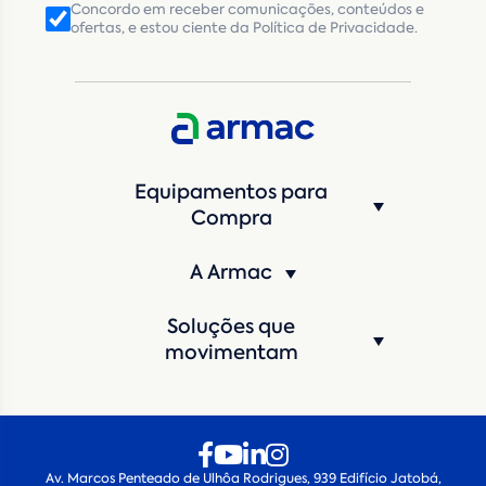
Concordo em receber comunicações, conteúdos e
ofertas, e estou ciente da Política de Privacidade.
CNPJ
Inscrição Estadual
(Produtor Rural)
CNPJ da empresa/ CPF - Produtor rural
*
Estado
*
Equipamentos para
Cidade
*
Compra
A Armac
Máquina de interesse
*
Soluções que
Qual o período de locação?
*
movimentam
Quando você pretende iniciar a locação?
*
Av. Marcos Penteado de Ulhôa Rodrigues, 939 Edifício Jatobá,