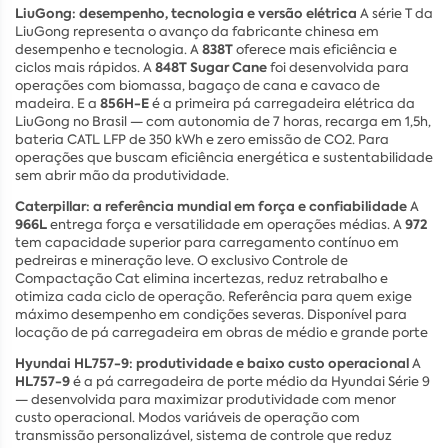
LiuGong: desempenho, tecnologia e versão elétrica
A série T da
LiuGong representa o avanço da fabricante chinesa em
838T
desempenho e tecnologia. A
oferece mais eficiência e
848T Sugar Cane
ciclos mais rápidos. A
foi desenvolvida para
operações com biomassa, bagaço de cana e cavaco de
856H-E
madeira. E a
é a primeira pá carregadeira elétrica da
LiuGong no Brasil — com autonomia de 7 horas, recarga em 1,5h,
bateria CATL LFP de 350 kWh e zero emissão de CO2. Para
operações que buscam eficiência energética e sustentabilidade
sem abrir mão da produtividade.
Caterpillar: a referência mundial em força e confiabilidade
A
966L
972
entrega força e versatilidade em operações médias. A
tem capacidade superior para carregamento contínuo em
pedreiras e mineração leve. O exclusivo Controle de
Compactação Cat elimina incertezas, reduz retrabalho e
otimiza cada ciclo de operação. Referência para quem exige
máximo desempenho em condições severas. Disponível para
locação de pá carregadeira em obras de médio e grande porte
Hyundai HL757-9: produtividade e baixo custo operacional
A
HL757-9
é a pá carregadeira de porte médio da Hyundai Série 9
— desenvolvida para maximizar produtividade com menor
custo operacional. Modos variáveis de operação com
transmissão personalizável, sistema de controle que reduz