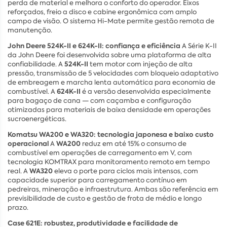
perda de material e melhora o conforto do operador. Eixos
reforçados, freio a disco e cabine ergonômica com amplo
campo de visão. O sistema Hi-Mate permite gestão remota de
manutenção.
John Deere 524K-II e 624K-II: confiança e eficiência
A Série K-II
da John Deere foi desenvolvida sobre uma plataforma de alta
524K-II
confiabilidade. A
tem motor com injeção de alta
pressão, transmissão de 5 velocidades com bloqueio adaptativo
de embreagem e marcha lenta automática para economia de
624K-II
combustível. A
é a versão desenvolvida especialmente
para bagaço de cana — com caçamba e configuração
otimizadas para materiais de baixa densidade em operações
sucroenergéticas.
Komatsu WA200 e WA320: tecnologia japonesa e baixo custo
operacional
WA200
A
reduz em até 15% o consumo de
combustível em operações de carregamento em V, com
tecnologia KOMTRAX para monitoramento remoto em tempo
WA320
real. A
eleva o porte para ciclos mais intensos, com
capacidade superior para carregamento contínuo em
pedreiras, mineração e infraestrutura. Ambas são referência em
previsibilidade de custo e gestão de frota de médio e longo
prazo.
Case 621E: robustez, produtividade e facilidade de