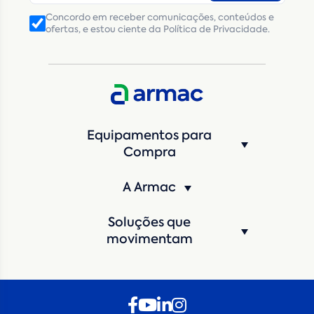
Concordo em receber comunicações, conteúdos e
ofertas, e estou ciente da Política de Privacidade.
CNPJ
Inscrição Estadual
(Produtor Rural)
CNPJ da empresa/ CPF - Produtor rural
*
Estado
*
Equipamentos para
Cidade
*
Compra
A Armac
Máquina de interesse
*
Soluções que
Qual o período de locação?
*
movimentam
Quando você pretende iniciar a locação?
*