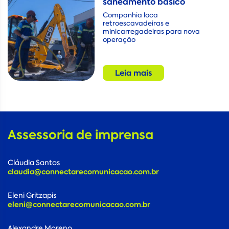
saneamento básico
Companhia loca
retroescavadeiras e
minicarregadeiras para nova
operação
Leia mais
Assessoria de imprensa
Cláudia Santos
claudia@connectarecomunicacao.com.br
Eleni Gritzapis
eleni@connectarecomunicacao.com.br
Alexandre Moreno