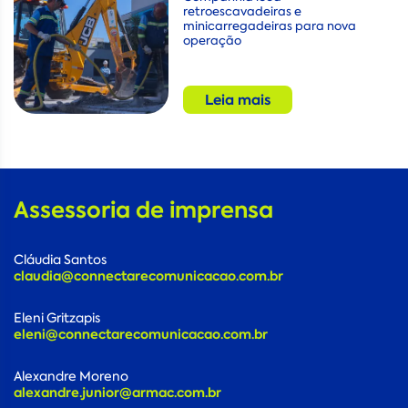
retroescavadeiras e
minicarregadeiras para nova
operação
Leia mais
Assessoria de imprensa
Cláudia Santos
claudia@connectarecomunicacao.com.br
Eleni Gritzapis
eleni@connectarecomunicacao.com.br
Alexandre Moreno
alexandre.junior@armac.com.br