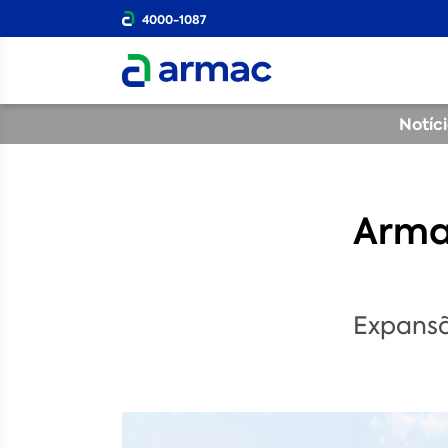
4000-1087
Notíc
Arma
Expansã