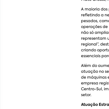
A maioria dos
refletindo a 
pesados, como
operações de 
não só amplia
representam u
regional”, de
criando oport
essenciais par
Além do aumen
atuação no se
de máquinas e
empresa regis
Centro-Sul, i
setor.
Atuação Estra