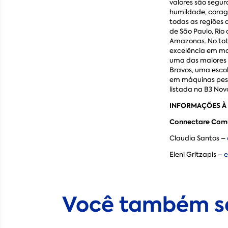
valores são segura
humildade, cora
todas as regiões 
de São Paulo, Rio 
Amazonas. No tot
excelência em ma
uma das maiores 
Bravos, uma esco
em máquinas pesa
listada na B3 Nov
INFORMAÇÕES À
Connectare Com
Claudia Santos –
Eleni Gritzapis –
e
Você também se