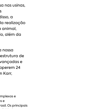
 nas usinas,
s
isso, a
la realização
 animal,
lo, além da
a nossa
estrutura de
 avançadas e
 operem 24
n Karr,
omplexos e
s e
sil. Os principais