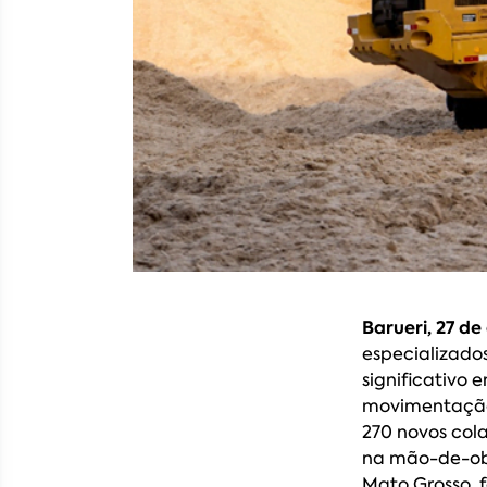
Barueri, 27 d
especializado
significativo 
movimentação
270 novos col
na mão-de-obr
Mato Grosso, 