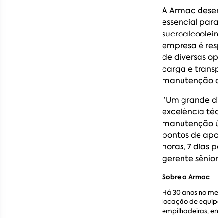
A Armac dese
essencial par
sucroalcoolei
empresa é res
de diversas o
carga e transp
manutenção de
“Um grande di
excelência té
manutenção ún
pontos de apo
horas, 7 dias 
gerente sênio
Sobre a Armac
Há 30 anos no mer
locação de equip
empilhadeiras, ent