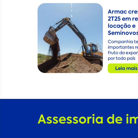
Armac cre
2T25 em re
locação e
Seminovo
Companhia t
importantes r
fruto da expan
por todo país
Leia mais
Assessoria de i