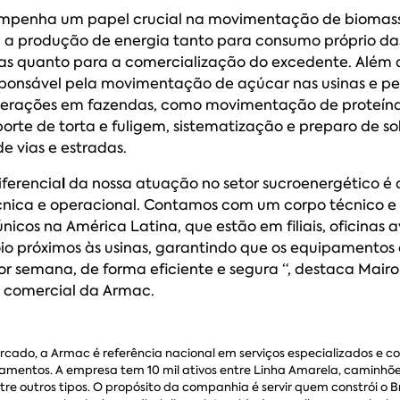
mpenha um papel crucial na movimentação de biomassa
a a produção de energia tanto para consumo próprio da
ras quanto para a comercialização do excedente. Além d
ponsável pela movimentação de açúcar nas usinas e pe
perações em fazendas, como movimentação de proteína
orte de torta e fuligem, sistematização e preparo de so
 vias e estradas.
l
ferencia
da nossa atuação no setor sucroenergético é 
cnica e operacional. Contamos com um corpo técnico e 
icos na América Latina, que estão em filiais, oficinas
io próximos às usinas, garantindo que os equipamentos
por semana, de forma eficiente e segura “, destaca Mairo
r comercial da Armac.
cado, a Armac é referência nacional em serviços especializados e c
amentos. A empresa tem 10 mil ativos entre Linha Amarela, caminhõe
re outros tipos. O propósito da companhia é servir quem constrói o Bra