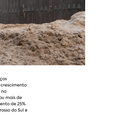
iços
 crescimento
l na
ou mais de
mento de 25%
osso do Sul e