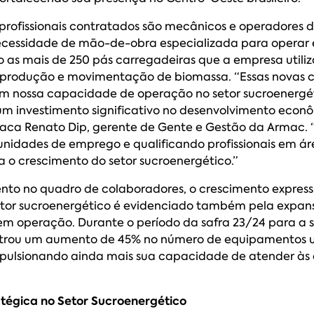
 profissionais contratados são mecânicos e operadores 
necessidade de mão-de-obra especializada para opera
 as mais de 250 pás carregadeiras que a empresa utiliz
produção e movimentação de biomassa. “Essas novas 
m nossa capacidade de operação no setor sucroenerg
m investimento significativo no desenvolvimento econ
staca Renato Dip, gerente de Gente e Gestão da Armac.
unidades de emprego e qualificando profissionais em ár
a o crescimento do setor sucroenergético.”
to no quadro de colaboradores, o crescimento express
tor sucroenergético é evidenciado também pela expa
m operação. Durante o período da safra 23/24 para a s
trou um aumento de 45% no número de equipamentos ut
mpulsionando ainda mais sua capacidade de atender à
tégica no Setor Sucroenergético