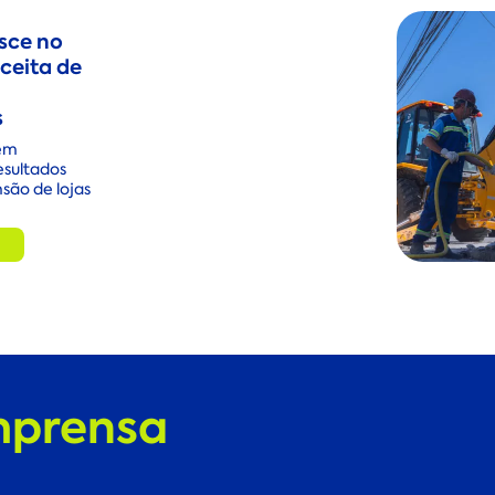
sce no
ceita de
s
em
esultados
são de lojas
mprensa