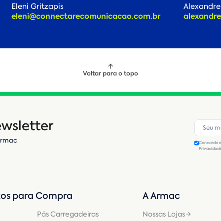
Eleni Gritzapis
Alexandr
eleni@connectarecomunicacao.com.br
alexandr
Voltar para o topo
wsletter
Armac
Concordo e
Privacidad
os para Compra
A Armac
Pás Carregadeiras
Nossas Lojas