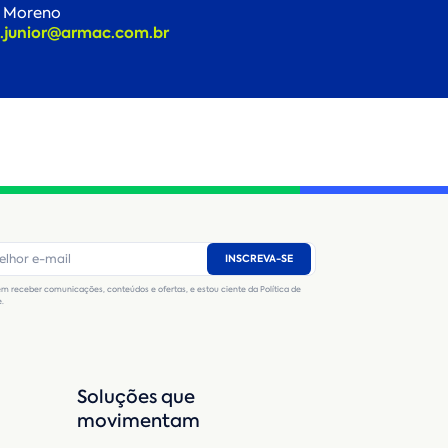
e Moreno
e.junior@armac.com.br
INSCREVA-SE
m receber comunicações, conteúdos e ofertas, e estou ciente da Política de
e.
Soluções que
movimentam