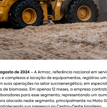
e agosto de 2024
– A Armac, referência nacional em serv
s e complexos e locação de equipamentos, registrou um
em suas operações no setor sucroenergético, em especia
 de biomassa. Em apenas 12 meses, a empresa contrat
aboradores para esse segmento, representando um au
a alocada neste segmento, principalmente no Mato Gr
fortalecendo sua presença no Centro-Oeste brasileiro.