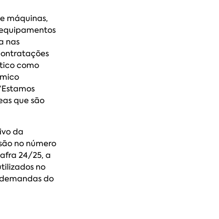
de máquinas,
r equipamentos
a nas
contratações
ético como
ômico
 “Estamos
eas que são
ivo da
nsão no número
afra 24/25, a
ilizados no
s demandas do