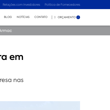
Relações com Investidores
Política de Fornecedores
BLOG
NOTÍCIAS
CONTATO
ORÇAMENTO
0
 Armac
ra em
resa nas