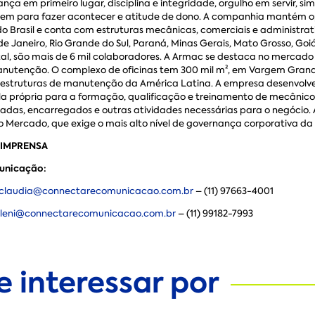
nça em primeiro lugar, disciplina e integridade, orgulho em servir, si
gem para fazer acontecer e atitude de dono. A companhia mantém 
do Brasil e conta com estruturas mecânicas, comerciais e administrat
de Janeiro, Rio Grande do Sul, Paraná, Minas Gerais, Mato Grosso, Goiá
al, são mais de 6 mil colaboradores. A Armac se destaca no mercado
nutenção. O complexo de oficinas tem 300 mil m², em Vargem Grande 
estruturas de manutenção da América Latina. A empresa desenvol
la própria para a formação, qualificação e treinamento de mecânico
das, encarregados e outras atividades necessárias para o negócio.
o Mercado, que exige o mais alto nível de governança corporativa da 
 IMPRENSA
unicação:
claudia@connectarecomunicacao.com.br
– (11) 97663-4001
leni@connectarecomunicacao.com.br
– (11) 99182-7993
 interessar por