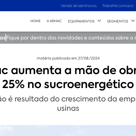
Venda de seminovos
Trabalhe conosco
HOME
A ARMAC
EQUIPAMENTOS
SEGMENTOS
ias
Fique por dentro das novidades e conteúdos sobre a
matéria publicada em 27/08/2024
c aumenta a mão de ob
25% no sucroenergético
o é resultado do crescimento da emp
usinas