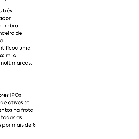
 três
ador:
 membro
nceiro de
va
ntificou uma
ssim, a
 multimarcas,
res IPOs
de ativos se
ntos na frota.
 todas as
 por mais de 6