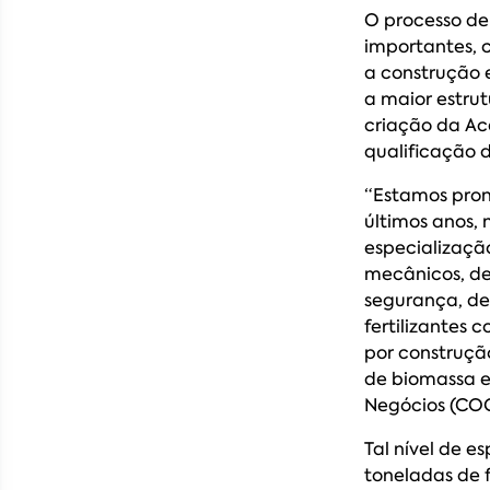
O processo de
importantes, 
a construção 
a maior estru
criação da Ac
qualificação 
“Estamos pron
últimos anos,
especializaçã
mecânicos, de
segurança, de
fertilizantes
por construçã
de biomassa e
Negócios (COO
Tal nível de e
toneladas de f