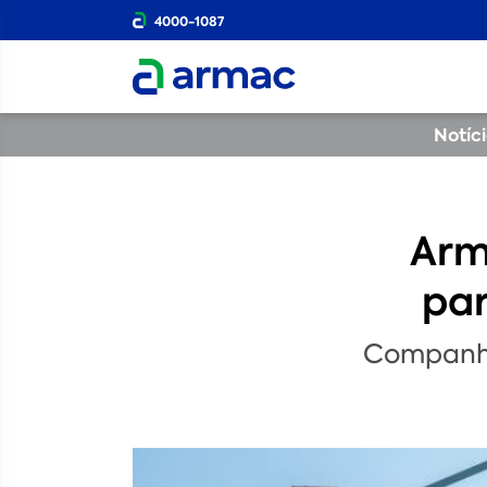
4000-1087
Notíc
Arm
par
Companhia