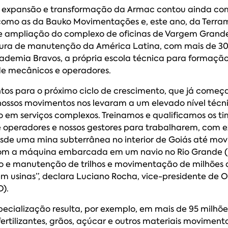
 expansão e transformação da Armac contou ainda com
como as da Bauko Movimentações e, este ano, da Terra
e ampliação do complexo de oficinas de Vargem Grande 
tura de manutenção da América Latina, com mais de 300
ademia Bravos, a própria escola técnica para formação
de mecânicos e operadores.
tos para o próximo ciclo de crescimento, que já começ
 nossos movimentos nos levaram a um elevado nível técn
o em serviços complexos. Treinamos e qualificamos os t
 operadores e nossos gestores para trabalharem, com e
sde uma mina subterrânea no interior de Goiás até m
 com a máquina embarcada em um navio no Rio Grande (
o e manutenção de trilhos e movimentação de milhões 
m usinas”, declara Luciano Rocha, vice-presidente de 
).
specialização resulta, por exemplo, em mais de 95 milhõe
ertilizantes, grãos, açúcar e outros materiais moviment