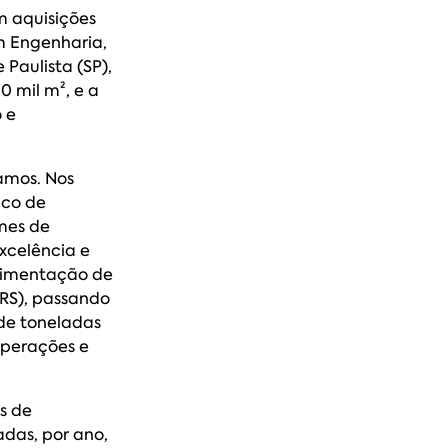
 aquisições
m Engenharia,
Paulista (SP),
 mil m², e a
 e
amos. Nos
ico de
imes de
xcelência e
ovimentação de
RS), passando
de toneladas
Operações e
s de
adas, por ano,