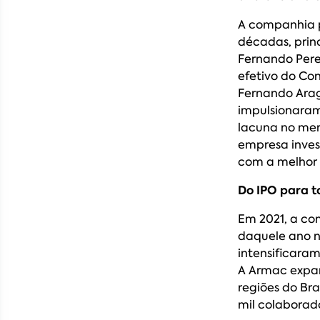
A companhia p
décadas, prin
Fernando Pere
efetivo do Co
Fernando Arag
impulsionaram
lacuna no mer
empresa inves
com a melhor
Do IPO para to
Em 2021, a co
daquele ano na
intensificaram
A Armac expan
regiões do Br
mil colaborad