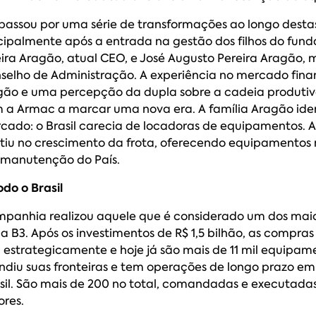
assou por uma série de transformações ao longo destas
cipalmente após a entrada na gestão dos filhos do fund
ira Aragão, atual CEO, e José Augusto Pereira Aragão,
nselho de Administração. A experiência no mercado fina
ão e uma percepção da dupla sobre a cadeia produti
 a Armac a marcar uma nova era. A família Aragão ide
cado: o Brasil carecia de locadoras de equipamentos. A
tiu no crescimento da frota, oferecendo equipamentos
 manutenção do País.
do o Brasil
mpanhia realizou aquele que é considerado um dos maio
 B3. Após os investimentos de R$ 1,5 bilhão, as compras 
 estrategicamente e hoje já são mais de 11 mil equipame
diu suas fronteiras e tem operações de longo prazo em
asil. São mais de 200 no total, comandadas e executadas
ores.