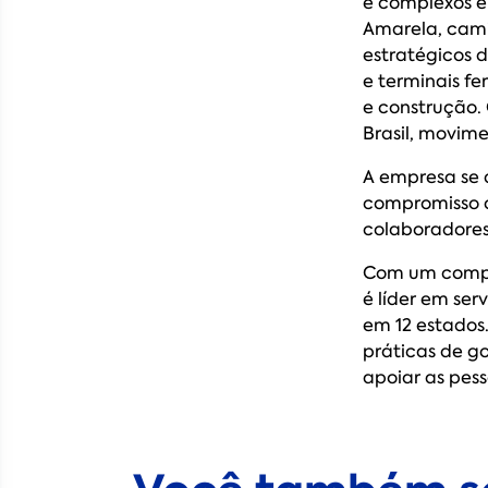
e complexos e
Amarela, cami
estratégicos 
e terminais fer
e construção.
Brasil, movim
A empresa se 
compromisso 
colaboradores,
Com um compl
é líder em ser
em 12 estados
práticas de g
apoiar as pess