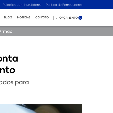
Relações com Investidores
Política de Fornecedores
BLOG
NOTÍCIAS
CONTATO
ORÇAMENTO
0
 Armac
onta
ento
zados para