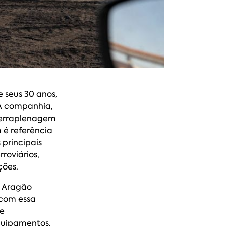
 seus 30 anos,
 A companhia,
terraplenagem
 é referência
 principais
roviários,
ções.
o Aragão
 com essa
 e
quipamentos.