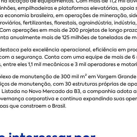
 na locação de equipamentos. Com mais de 11,2 mil ativ
nhões, empilhadeiras e plataformas elevatórias, apoia 
da economia brasileira, em operações de mineração, side
roviários, fertilizantes, florestais, agroindústria, indústria
 Com operações em mais de 200 projetos de longo praz
enta anualmente mais de 125 milhões de toneladas de ma
destaca pela excelência operacional, eficiência em pro
com a segurança. Conta com uma equipe de mais de 6 
 entre eles 1,1 mil mecânicos e 3 mil operadores e motori
exo de manutenção de 300 mil m² em Vargem Grande Pa
viços de manutenção, com 30 estruturas próprias de apoi
. Listada no Novo Mercado da B3, a companhia adota a
overnança corporativa e continua expandindo suas ope
oas que constroem o Brasil.