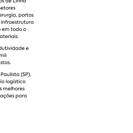
os de Linha
setores
rurgia, portos
, infraestrutura
o em todo o
teriais.
dutividade e
mil
stas.
ulista (SP),
o logístico
s melhores
rações para