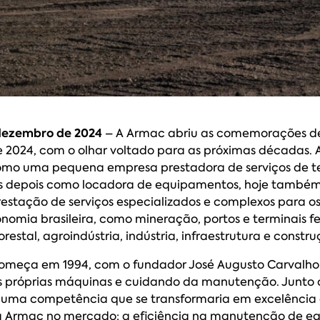
 dezembro de 2024
– A Armac abriu as comemorações de
 2024, com o olhar voltado para as próximas décadas.
omo uma pequena empresa prestadora de serviços de 
s depois como locadora de equipamentos, hoje também
estação de serviços especializados e complexos para os
nomia brasileira, como mineração, portos e terminais fer
florestal, agroindústria, indústria, infraestrutura e constru
 começa em 1994, com o fundador José Augusto Carvalh
 próprias máquinas e cuidando da manutenção. Junto
u uma competência que se transformaria em excelência
 a Armac no mercado: a eficiência na manutenção de e