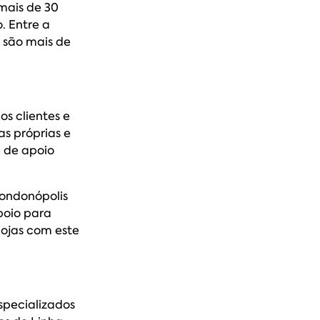
 mais de 30
. Entre a
 são mais de
s clientes e
s próprias e
e de apoio
Rondonópolis
poio para
lojas com este
specializados