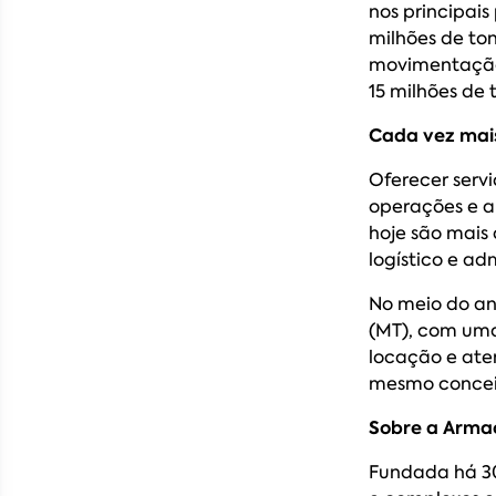
nos principais
milhões de to
movimentação 
15 milhões de 
Cada vez mais
Oferecer serv
operações e a
hoje são mais
logístico e adm
No meio do an
(MT), com uma
locação e ate
mesmo conceit
Sobre a Arma
Fundada há 30