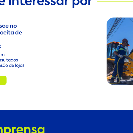
 interessar por
sce no
ceita de
s
em
esultados
são de lojas
mprensa