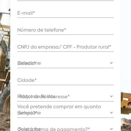
E-mail
*
Número de telefone
*
CNPJ da empresa/ CPF - Produtor rural
*
Estado
*
Cidade
*
Máquina de interesse
*
Você pretende comprar em quanto
tempo?
*
Qual a forma de pagamento?
*