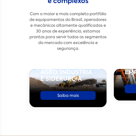
e complexos
Com o maior e mais completo portfólio
de equipamentos do Brasil, operadores
e mecânicos altamente qualificados e
30 anos de experiência, estamos
prontos para servir todos os segmentos
do mercado com excelência e
segurança.
AGRO, INDÚSTRIA
EMP
E SIDERURGIA
Saiba mais