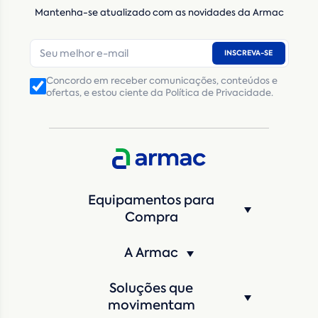
Mantenha-se atualizado com as novidades da Armac
E-mail
*
INSCREVA-SE
Número de telefone
*
Concordo em receber comunicações, conteúdos e
ofertas, e estou ciente da Política de Privacidade.
CNPJ
Inscrição Estadual
(Produtor Rural)
CNPJ da empresa/ CPF - Produtor rural
*
Estado
*
Equipamentos para
Cidade
*
Compra
A Armac
Máquina de interesse
*
Soluções que
Qual o período de locação?
*
movimentam