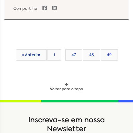
Compartilhe
« Anterior
1
…
47
48
49
Voltar para o topo
Locação
Compra de seminovos
Inscreva-se em nossa
Nome
*
Newsletter