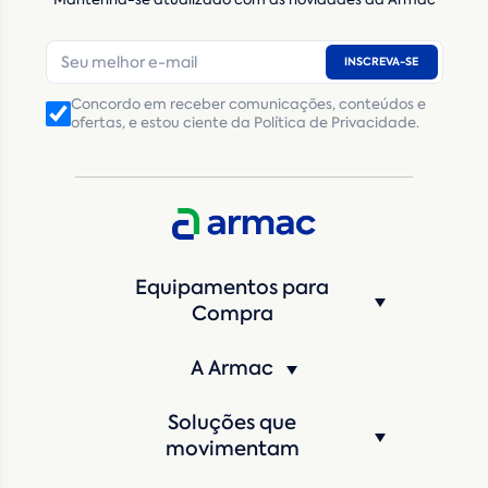
E-mail
*
INSCREVA-SE
Número de telefone
*
Concordo em receber comunicações, conteúdos e
ofertas, e estou ciente da Política de Privacidade.
CNPJ
Inscrição Estadual
(Produtor Rural)
CNPJ da empresa/ CPF - Produtor rural
*
Estado
*
Equipamentos para
Cidade
*
Compra
A Armac
Máquina de interesse
*
Soluções que
Qual o período de locação?
*
movimentam