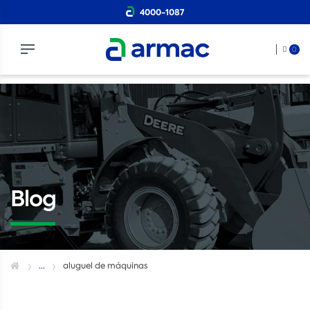
4000-1087
0
Blog
...
aluguel de máquinas