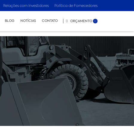
Relações com Investidores
Política de Fornecedores
BLOG
NOTÍCIAS
CONTATO
ORÇAMENTO
0