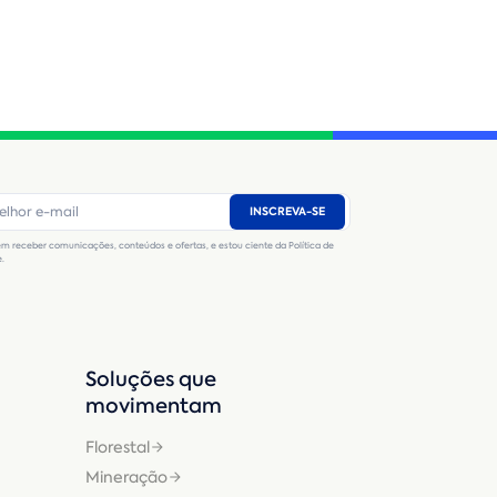
INSCREVA-SE
m receber comunicações, conteúdos e ofertas, e estou ciente da Política de
e.
Soluções que
movimentam
Florestal
Mineração