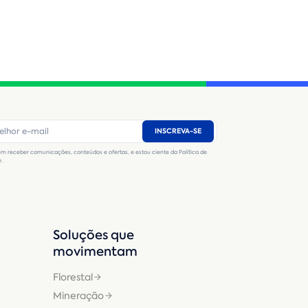
INSCREVA-SE
m receber comunicações, conteúdos e ofertas, e estou ciente da Política de
e.
Soluções que
movimentam
Florestal
Mineração