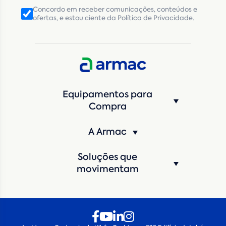
Concordo em receber comunicações, conteúdos e
ofertas, e estou ciente da Política de Privacidade.
CNPJ
Inscrição Estadual
(Produtor Rural)
CNPJ da empresa/ CPF - Produtor rural
*
Estado
*
Equipamentos para
Cidade
*
Compra
A Armac
Máquina de interesse
*
Soluções que
Qual o período de locação?
*
movimentam
Quando você pretende iniciar a locação?
*