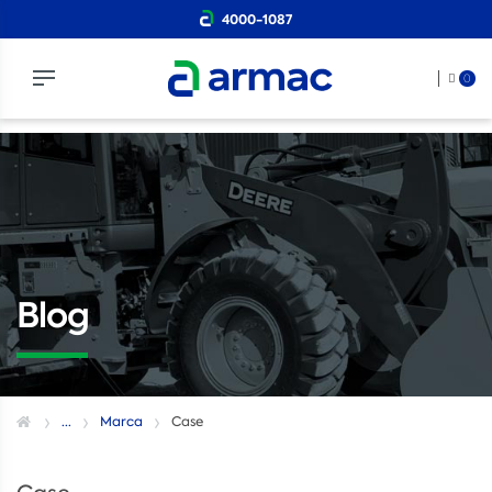
4000-1087
0
Blog
...
Marca
Case