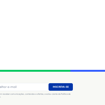
INSCREVA-SE
m receber comunicações, conteúdos e ofertas, e estou ciente da Política de
e.