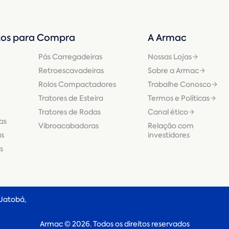
os para Compra
A Armac
Pás Carregadeiras
Nossas Lojas
Retroescavadeiras
Sobre a Armac
Rolos Compactadores
Trabalhe Conosco
Tratores de Esteira
Termos e Políticas
Tratores de Rodas
Canal ético
as
Vibroacabadoras
Relação com
as
investidores
s
 Jatobá,
Armac © 2026. Todos os direitos reservados