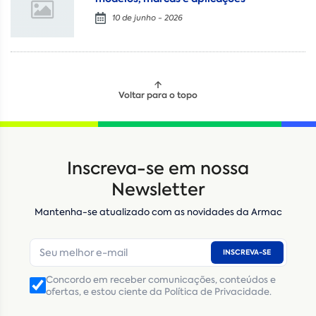
10 de junho - 2026
Voltar para o topo
Locação
Compra de seminovos
Inscreva-se em nossa
Nome
*
Newsletter
Mantenha-se atualizado com as novidades da Armac
E-mail
*
INSCREVA-SE
Número de telefone
*
Concordo em receber comunicações, conteúdos e
ofertas, e estou ciente da Política de Privacidade.
CNPJ
Inscrição Estadual
(Produtor Rural)