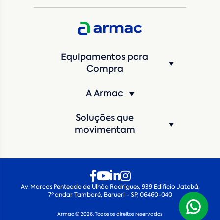
CNPJ da empresa/ CPF - Produtor rural
*
Estado
*
Equipamentos para
Cidade
*
Compra
A Armac
Máquina de interesse
*
Soluções que
Qual o período de locação?
*
movimentam
Quando você pretende iniciar a locação?
*
Av. Marcos Penteado de Ulhôa Rodrigues, 939 Edifício Jatobá,
7º andar Tamboré, Barueri - SP, 06460-040
Armac © 2026. Todos os direitos reservados