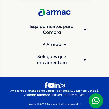
CNPJ da empresa/ CPF - Produtor rural
*
Estado
*
Equipamentos para
Cidade
*
Compra
A Armac
Máquina de interesse
*
Soluções que
Qual o período de locação?
*
movimentam
Quando você pretende iniciar a locação?
*
Av. Marcos Penteado de Ulhôa Rodrigues, 939 Edifício Jatobá,
7º andar Tamboré, Barueri - SP, 06460-040
Armac © 2026. Todos os direitos reservados