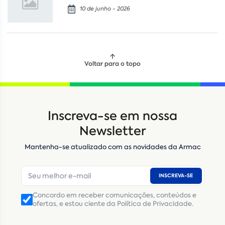
10 de junho - 2026
Voltar para o topo
Locação
Compra de seminovos
Inscreva-se em nossa
Nome
*
Newsletter
Mantenha-se atualizado com as novidades da Armac
E-mail
*
INSCREVA-SE
Número de telefone
*
Concordo em receber comunicações, conteúdos e
ofertas, e estou ciente da Política de Privacidade.
CNPJ
Inscrição Estadual
(Produtor Rural)