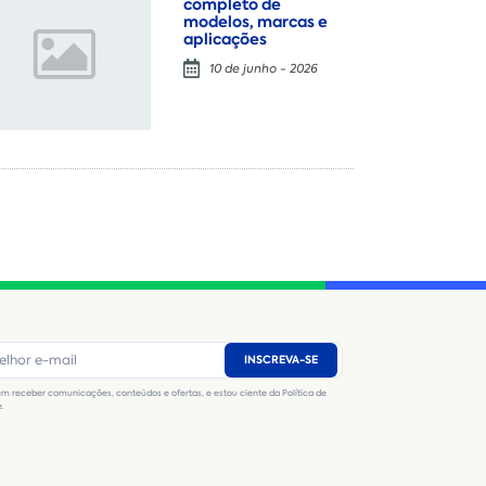
completo de
modelos, marcas e
aplicações
10 de junho - 2026
Locação
Compra de seminovos
Nome
*
E-mail
*
Número de telefone
*
INSCREVA-SE
CNPJ
Inscrição Estadual
(Produtor Rural)
m receber comunicações, conteúdos e ofertas, e estou ciente da Política de
CNPJ da empresa/ CPF - Produtor rural
*
e.
Estado
*