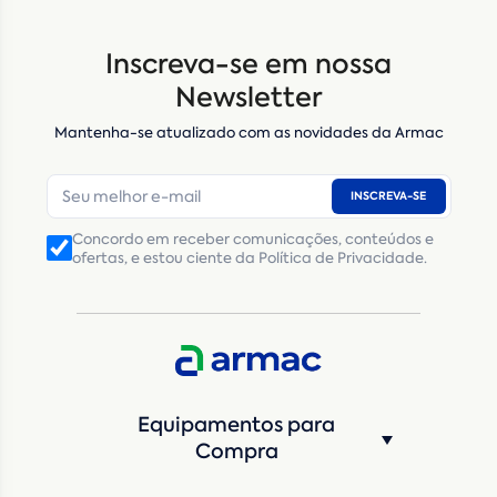
Locação
Compra de seminovos
Inscreva-se em nossa
Nome
*
Newsletter
Mantenha-se atualizado com as novidades da Armac
E-mail
*
INSCREVA-SE
Número de telefone
*
Concordo em receber comunicações, conteúdos e
ofertas, e estou ciente da Política de Privacidade.
CNPJ
Inscrição Estadual
(Produtor Rural)
CNPJ da empresa/ CPF - Produtor rural
*
Estado
*
Equipamentos para
Cidade
*
Compra