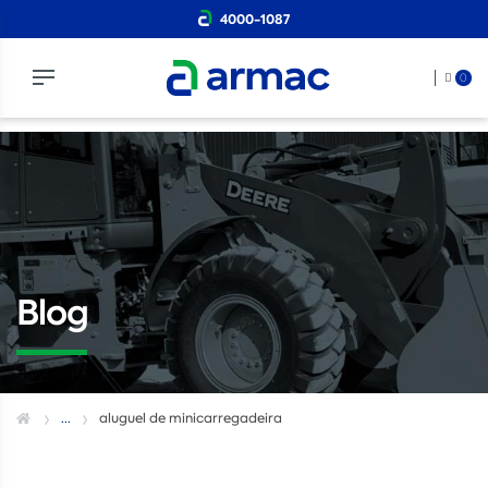
4000-1087
0
Blog
...
aluguel de minicarregadeira