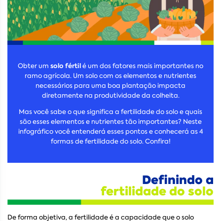
solo fértil
Obter um
é um dos fatores mais importantes no
ramo agrícola. Um solo com os elementos e nutrientes
necessários para uma boa plantação impacta
diretamente na produtividade da colheita.
Mas você sabe o que significa a fertilidade do solo e quais
são esses elementos e nutrientes tão importantes? Neste
infográfico você entenderá esses pontos e conhecerá as 4
formas de fertilidade do solo. Confira!
Definindo a
fertilidade do solo
De forma objetiva, a fertilidade é a capacidade que o solo