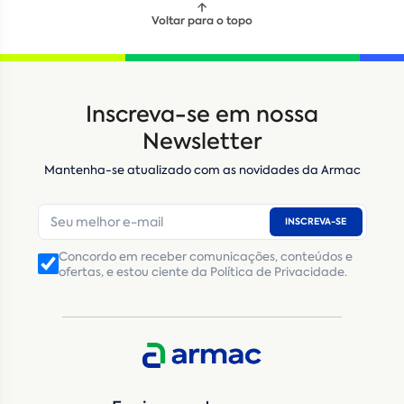
Voltar para o topo
Locação
Compra de seminovos
Inscreva-se em nossa
Nome
*
Newsletter
Mantenha-se atualizado com as novidades da Armac
E-mail
*
INSCREVA-SE
Número de telefone
*
Concordo em receber comunicações, conteúdos e
ofertas, e estou ciente da Política de Privacidade.
CNPJ
Inscrição Estadual
(Produtor Rural)
CNPJ da empresa/ CPF - Produtor rural
*
Estado
*