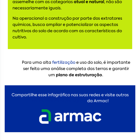
atual e natural
assemelhe com as categorias
, não são
necessariamente iguais.
Na operacional a construção por parte dos extratores
químicos, busca ampliar e potencializar os aspectos
nutritivos do solo de acordo com as características do
cultivo.
Para uma alta
fertilização
e uso do solo, é importante
ser feita uma análise completa das terras e garantir
plano de estruturação
um
.
Compartilhe esse infográfico nas suas redes e visite outros
conteúdos de agronegócio
da Armac!