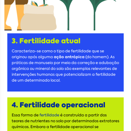
3. Fertilidade atual
Caracteriza-se como o tipo de fertilidade que se
ação antrópica
originou após alguma
(do homem). As
práticas de manuseio por meio da correção e adubação
orgânica ou mineral do solo são exemplos relevantes de
intervenções humanas que potencializam a fertilidade
de um determinado local.
4. Fertilidade operacional
Essa forma de
fertilidade
é construída a partir dos
teores de nutrientes no solo por determinados extratores
químicos. Embora a fertilidade operacional se