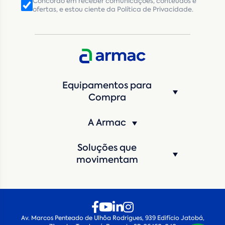
Concordo em receber comunicações, conteúdos e
ofertas, e estou ciente da Política de Privacidade.
CNPJ
Inscrição Estadual
(Produtor Rural)
CNPJ da empresa/ CPF - Produtor rural
*
Estado
*
Equipamentos para
Cidade
*
Compra
A Armac
Máquina de interesse
*
Soluções que
Qual o período de locação?
*
movimentam
Quando você pretende iniciar a locação?
*
Av. Marcos Penteado de Ulhôa Rodrigues, 939 Edifício Jatobá,