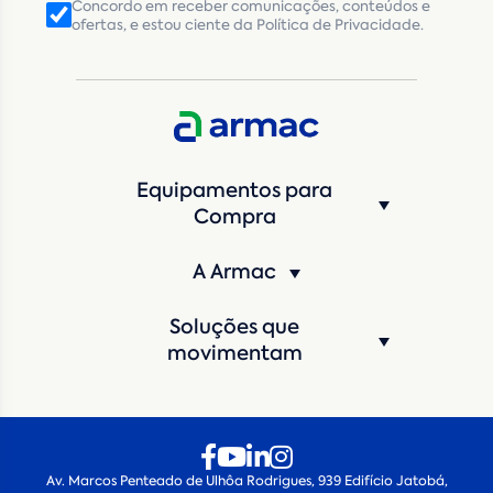
Concordo em receber comunicações, conteúdos e
ofertas, e estou ciente da Política de Privacidade.
CNPJ
Inscrição Estadual
(Produtor Rural)
CNPJ da empresa/ CPF - Produtor rural
*
Estado
*
Equipamentos para
Cidade
*
Compra
A Armac
Máquina de interesse
*
Soluções que
Qual o período de locação?
*
movimentam
Quando você pretende iniciar a locação?
*
Av. Marcos Penteado de Ulhôa Rodrigues, 939 Edifício Jatobá,