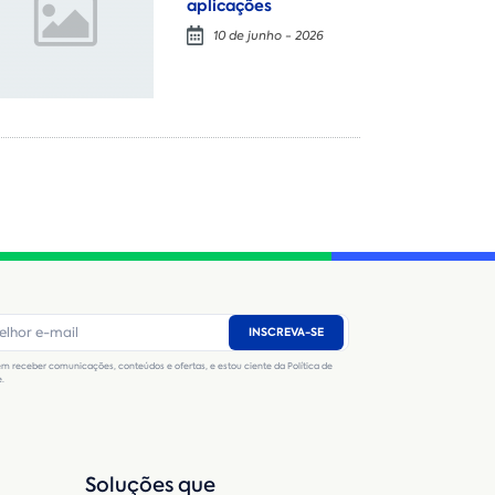
aplicações
10 de junho - 2026
Locação
Compra de seminovos
Nome
*
E-mail
*
Número de telefone
*
INSCREVA-SE
CNPJ
Inscrição Estadual
(Produtor Rural)
m receber comunicações, conteúdos e ofertas, e estou ciente da Política de
CNPJ da empresa/ CPF - Produtor rural
*
e.
Estado
*
Soluções que