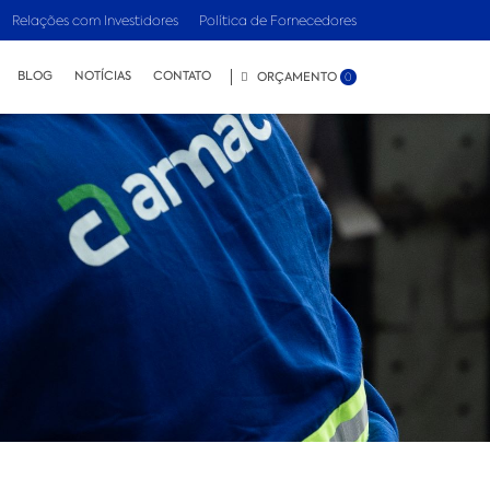
Relações com Investidores
Política de Fornecedores
BLOG
NOTÍCIAS
CONTATO
ORÇAMENTO
0