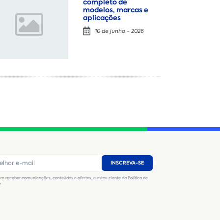
completo de
modelos, marcas e
aplicações
10 de junho - 2026
Locação
Compra de seminovos
Nome
*
E-mail
*
Número de telefone
*
INSCREVA-SE
CNPJ
Inscrição Estadual
(Produtor Rural)
m receber comunicações, conteúdos e ofertas, e estou ciente da Política de
CNPJ da empresa/ CPF - Produtor rural
*
e.
Estado
*