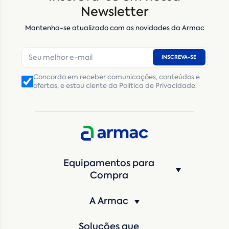
Nome
*
Newsletter
Mantenha-se atualizado com as novidades da Armac
E-mail
*
INSCREVA-SE
Número de telefone
*
Concordo em receber comunicações, conteúdos e
ofertas, e estou ciente da Política de Privacidade.
CNPJ
Inscrição Estadual
(Produtor Rural)
CNPJ da empresa/ CPF - Produtor rural
*
Estado
*
Equipamentos para
Cidade
*
Compra
A Armac
Máquina de interesse
*
Soluções que