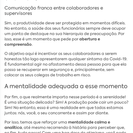
Comunicação franca entre colaboradores e
supervisores
Sim, a produtividade deve ser protegida em momentos difíceis.
No entanto, a saúde dos seus funcionários sempre deve ocupar
um ponto de destaque na sua hierarquia de preocupação. Por
abertura e
isso, esse é um momento que pede por
compreensão
.
O objetivo aqui é incentivar os seus colaboradores a serem
honestos tão logo apresentarem qualquer sintoma da Covid-19.
É fundamental agir no afastamento dessa pessoa para que ela
possa se recuperar em segurança e, principalmente, sem
colocar os seus colegas de trabalho em risco.
A mentalidade adequada a esse momento
Por fim, o que realmente importa nesse período é a serenidade!
É uma situação delicada? Sim! A produção pode cair um pouco?
Sim! No entanto, essa é uma realidade em que todos estamos
juntos: nós, você, o seu concorrente e assim por diante.
mentalidade calma e
Por isso, temos que reforçar uma
analítica
, até mesmo recorrendo à história para perceber que,
no fim, tudo passa! Com uma boa dose de otimismo, você pode