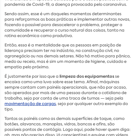
pandemia de Covid-19, a doença provocada pelo coronavírus.
Sendo assim, esse é um daqueles momentos determinantes
para reforçarmos as boas práticas e implementar outras novas,
fazendo o possível para desacelerar o problema, proteger a
comunidade e recuperar o curso natural das coisas, tanto na
rotina econômica como produtiva.
Então, essa é a mentalidade que as pessoas em posição de
liderança precisam ter na indústria, na construção civil, no
agronegócio ou nos demais setores. Não há motivo para pânico,
medo ou receio, mas é sim um momento de higiene, cuidado e
empatia pelo próximo.
limpeza dos equipamentos
É justamente por isso que a
se
encaixa como uma luva sobre esse tema. Afinal, máquinas
sempre contam com painéis operacionais, que não por acaso,
são operadas por mais de uma pessoa durante o cotidiano de
trabalho, seja por conta de uma troca de turnos — seja pela
movimentação de cargas
, seja por qualquer outro exemplo do
tipo.
Tantos os painéis como as demais superfícies de toque, como
botões, alavancas, manoplas, vidros, bancos e afins, são
possíveis pontos de contágio. Logo aqui, pode haver quem diga:
ah, mas não precisa disso, já conscientizei a equipe com vídeos