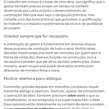
O trabalho em campo é a base de uma obra. Isso significa que o
gestor também precisa passar um tempo no canteiro
observando por conta própria o desenvolvimento da
construção. Não que essa seja a obrigação principal, mas
compõe uma das boas práticas que garantem a qualificação
do trabalho e o respeito a parâmetros técnicos e de qualidade
do projeto.
Orientar sempre que for necessário
A orientação do gestor é fundamental em diversas etapas
desse processo de condução de toda a obra. Muitas vezes,
decisões importantes precisam ser tomadas por quem está à
frente de várias das diversas funções na construção, mas é
necessário também que ele dê as devidas orientações. Dessa
maneira, quem ocupa esse papel deve estar pronto para
direcionar de maneira firme e clara.
Mostrar abertura para diálogos
Comandar grandes equipes em trabalhos complexos requer
bastante diálogo e abertura. Gestores, apesar de comandarem
saber ouvir
a operação da obra, também precisam
o que os
trabalhadores, os encarregados e os supervisores têm a dizer.
Essas pessoas estão diretamente no canteiro de obras e podem
percepções de melhorias
trazer
que serão muito úteis ao