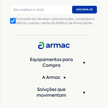
INSCREVA-SE
Número de telefone
*
Concordo em receber comunicações, conteúdos e
ofertas, e estou ciente da Política de Privacidade.
CNPJ
Inscrição Estadual
(Produtor Rural)
CNPJ da empresa/ CPF - Produtor rural
*
Estado
*
Equipamentos para
Cidade
*
Compra
A Armac
Máquina de interesse
*
Soluções que
Qual o período de locação?
*
movimentam
Quando você pretende iniciar a locação?
*