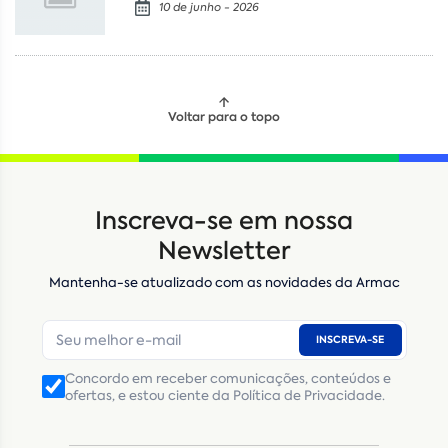
10 de junho - 2026
Voltar para o topo
Locação
Compra de seminovos
Inscreva-se em nossa
Nome
*
Newsletter
Mantenha-se atualizado com as novidades da Armac
E-mail
*
INSCREVA-SE
Número de telefone
*
Concordo em receber comunicações, conteúdos e
ofertas, e estou ciente da Política de Privacidade.
CNPJ
Inscrição Estadual
(Produtor Rural)
CNPJ da empresa/ CPF - Produtor rural
*