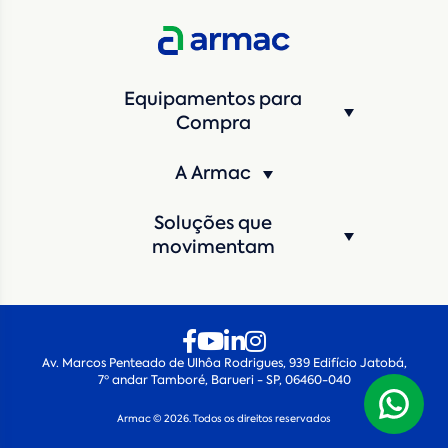
Estado
*
Equipamentos para
Cidade
*
Compra
A Armac
Máquina de interesse
*
Soluções que
Qual o período de locação?
*
movimentam
Quando você pretende iniciar a locação?
*
Av. Marcos Penteado de Ulhôa Rodrigues, 939 Edifício Jatobá,
7º andar Tamboré, Barueri - SP, 06460-040
Armac © 2026. Todos os direitos reservados