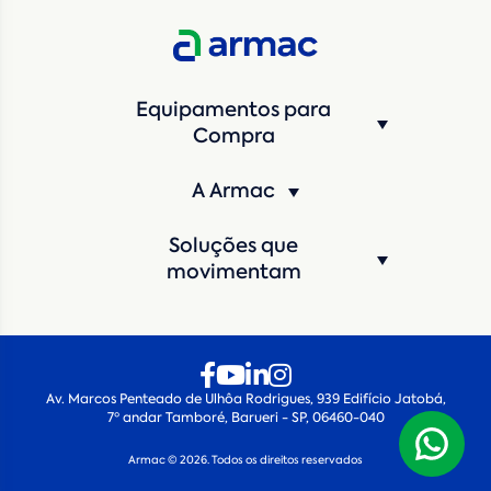
Estado
*
Equipamentos para
Cidade
*
Compra
A Armac
Máquina de interesse
*
Soluções que
Qual o período de locação?
*
movimentam
Quando você pretende iniciar a locação?
*
Av. Marcos Penteado de Ulhôa Rodrigues, 939 Edifício Jatobá,
7º andar Tamboré, Barueri - SP, 06460-040
Armac © 2026. Todos os direitos reservados