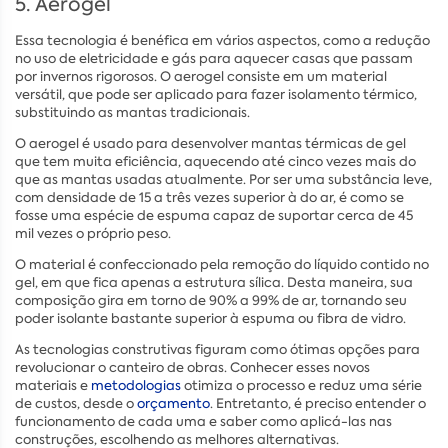
5. Aerogel
Essa tecnologia é benéfica em vários aspectos, como a redução
no uso de eletricidade e gás para aquecer casas que passam
por invernos rigorosos. O aerogel consiste em um material
versátil, que pode ser aplicado para fazer isolamento térmico,
substituindo as mantas tradicionais.
O aerogel é usado para desenvolver mantas térmicas de gel
que tem muita eficiência, aquecendo até cinco vezes mais do
que as mantas usadas atualmente. Por ser uma substância leve,
com densidade de 15 a três vezes superior à do ar, é como se
fosse uma espécie de espuma capaz de suportar cerca de 45
mil vezes o próprio peso.
O material é confeccionado pela remoção do líquido contido no
gel, em que fica apenas a estrutura sílica. Desta maneira, sua
composição gira em torno de 90% a 99% de ar, tornando seu
poder isolante bastante superior à espuma ou fibra de vidro.
As tecnologias construtivas figuram como ótimas opções para
revolucionar o canteiro de obras. Conhecer esses novos
materiais e
metodologias
otimiza o processo e reduz uma série
de custos, desde o
orçamento
. Entretanto, é preciso entender o
funcionamento de cada uma e saber como aplicá-las nas
construções, escolhendo as melhores alternativas.