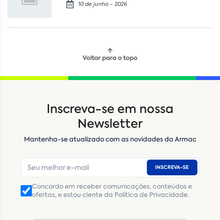
10 de junho - 2026
Voltar para o topo
Locação
Compra de seminovos
Inscreva-se em nossa
Nome
*
Newsletter
Mantenha-se atualizado com as novidades da Armac
E-mail
*
INSCREVA-SE
Número de telefone
*
Concordo em receber comunicações, conteúdos e
ofertas, e estou ciente da Política de Privacidade.
CNPJ
Inscrição Estadual
(Produtor Rural)
CNPJ da empresa/ CPF - Produtor rural
*