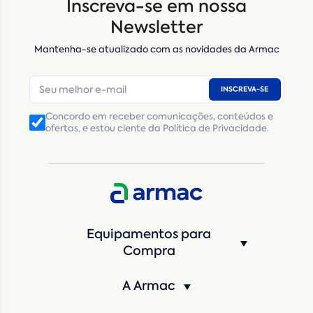
Inscreva-se em nossa
Nome
*
Newsletter
Mantenha-se atualizado com as novidades da Armac
E-mail
*
INSCREVA-SE
Número de telefone
*
Concordo em receber comunicações, conteúdos e
ofertas, e estou ciente da Política de Privacidade.
CNPJ
Inscrição Estadual
(Produtor Rural)
CNPJ da empresa/ CPF - Produtor rural
*
Estado
*
Equipamentos para
Cidade
*
Compra
A Armac
Máquina de interesse
*