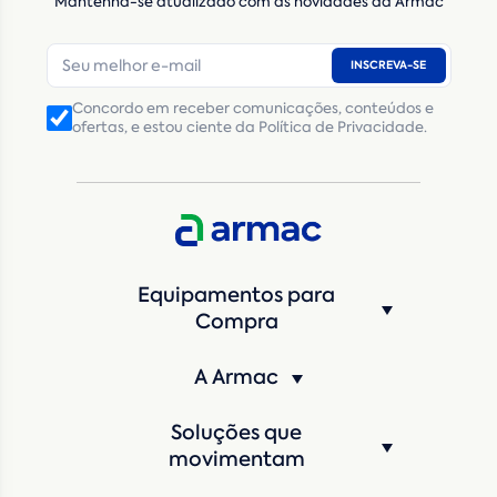
Mantenha-se atualizado com as novidades da Armac
E-mail
*
INSCREVA-SE
Número de telefone
*
Concordo em receber comunicações, conteúdos e
ofertas, e estou ciente da Política de Privacidade.
CNPJ
Inscrição Estadual
(Produtor Rural)
CNPJ da empresa/ CPF - Produtor rural
*
Estado
*
Equipamentos para
Cidade
*
Compra
A Armac
Máquina de interesse
*
Soluções que
Qual o período de locação?
*
movimentam