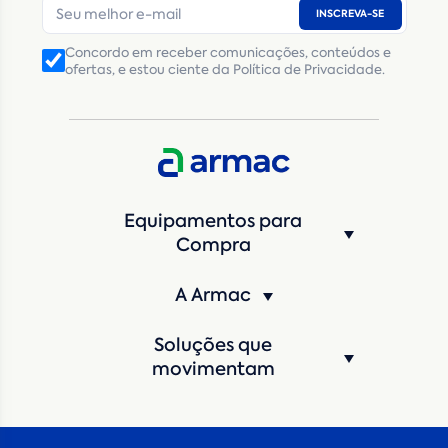
INSCREVA-SE
Número de telefone
*
Concordo em receber comunicações, conteúdos e
ofertas, e estou ciente da Política de Privacidade.
CNPJ
Inscrição Estadual
(Produtor Rural)
CNPJ da empresa/ CPF - Produtor rural
*
Estado
*
Equipamentos para
Cidade
*
Compra
A Armac
Máquina de interesse
*
Soluções que
Qual o período de locação?
*
movimentam
Quando você pretende iniciar a locação?
*