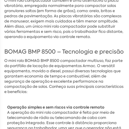
O mini rolo compactador também é uma alternativa à placa
vibratória, empregada normalmente para compactar solos
granulares soltos (em forma de grãos), como: areia, britas e
pedras de pavimentação. As placas vibratórias são complexas
de manusear, exigem mais cuidados e têm menor amplitude.
Além disso, um único mini rolo compactador pode substituir
várias ferramentas e sem risco, pois o trabalhador fica distante,
operando o equipamento via controle remoto.
BOMAG BMP 8500 – Tecnologia e precisão
O mini rolo BOMAG BMP 8500 compactador multiuso,
faz parte
do portfólio de locação de equipamentos Armac.
O versátil
equipamento, movido a diesel, possui diversas tecnologias que
garantem economia de tempo e combustível, além de
segurança de operação e excelente performance na
compactação de solos. Conheça suas principais características
e benefícios:
Operação simples e sem riscos via controle remoto
A operação do mini rolo compactador é feita por meio de
telecomando de rádio ou telecomando de cabo com
proteção integrada. Esse controle à distância proporciona
segurança ao trabalhador, uma vez que o operador não está