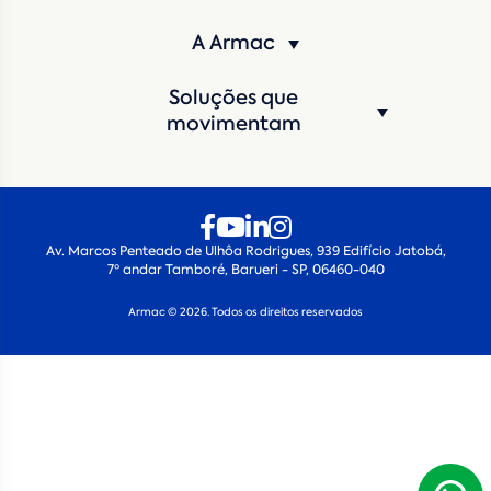
CNPJ
Inscrição Estadual
(Produtor Rural)
A Armac
CNPJ da empresa/ CPF - Produtor rural
*
Soluções que
Estado
*
movimentam
Cidade
*
Máquina de interesse
*
Av. Marcos Penteado de Ulhôa Rodrigues, 939 Edifício Jatobá,
7º andar Tamboré, Barueri - SP, 06460-040
Qual o período de locação?
*
Armac © 2026. Todos os direitos reservados
Quando você pretende iniciar a locação?
*