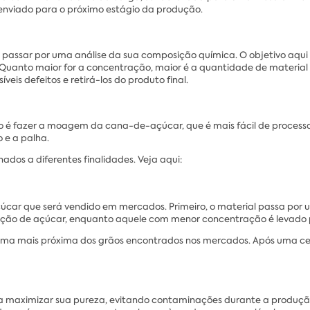
enviado para o próximo estágio da produção.
assar por uma análise da sua composição química. O objetivo aqui é 
. Quanto maior for a concentração, maior é a quantidade de material
eis defeitos e retirá-los do produto final.
o é fazer a moagem da cana-de-açúcar, que é mais fácil de processar
 e a palha.
ados a diferentes finalidades. Veja aqui:
car que será vendido em mercados. Primeiro, o material passa por u
ução de açúcar, enquanto aquele com menor concentração é levado 
orma mais próxima dos grãos encontrados nos mercados. Após uma ce
a maximizar sua pureza, evitando contaminações durante a produção.