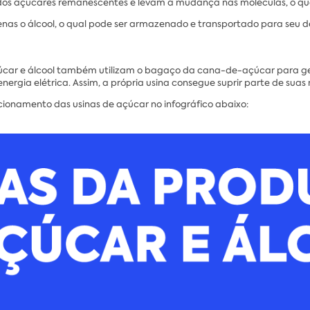
dos açúcares remanescentes e levam à mudança nas moléculas, o que 
penas o álcool, o qual pode ser armazenado e transportado para seu d
 açúcar e álcool também utilizam o bagaço da cana-de-açúcar para 
nergia elétrica. Assim, a própria usina consegue suprir parte de suas
ionamento das usinas de açúcar no infográfico abaixo: