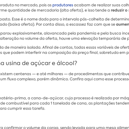
 produto no mercado, pois os
produtores
acabam de realizar suas col
reduzir o
me quantidade de mercadoria (alta oferta), e isso tende a
posto. Esse é o nome dado para o intervalo pós-colheita de determ
aument
o (baixa oferta). Por conta disso, a escassez faz com que se
os disparou explosivamente, alavancada pela pandemia e pela busca in
teração no volume da oferta, houve uma elevação temporária de p
da de maneira isolada. Afinal de contas, todas essas variáveis de of
s que podem interferir na composição do preço final, sobretudo em p
 usina de açúcar e álcool?
 existem centenas — e até milhares — de procedimentos que contribu
a um fluxo complexo, porém dinâmico. Confira aqui como esse process
 matéria-prima, a cana-de-açúcar, cujo processo é realizado por má
tros de combustível para cada 1 tonelada de cana, as plantações ten
ara cumprir essa tarefa.
ra confirmar o volume da carga, sendo levada para uma mesa alime