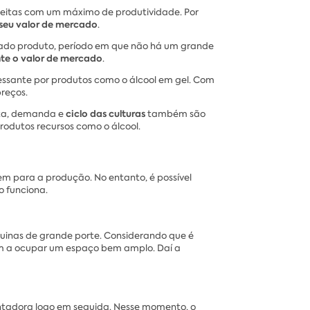
heitas com um máximo de produtividade. Por
 seu valor de mercado
.
inado produto, período em que não há um grande
e o valor de mercado
.
cessante por produtos como o álcool em gel. Com
reços.
ciclo das culturas
erta, demanda e
também são
rodutos recursos como o álcool.
em para a produção. No entanto, é possível
o funciona.
quinas de grande porte. Considerando que é
dem a ocupar um espaço bem amplo. Daí a
ntadora logo em seguida. Nesse momento, o