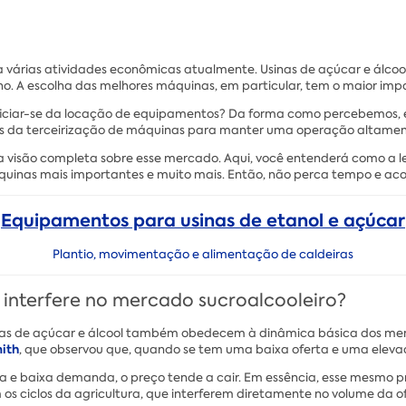
a várias atividades econômicas atualmente. Usinas de açúcar e álco
. A escolha das melhores máquinas, em particular, tem o maior im
eficiar-se da locação de equipamentos? Da forma como percebemos,
s da terceirização de máquinas para manter uma operação altament
 visão completa sobre esse mercado. Aqui, você entenderá como a l
áquinas mais importantes e muito mais. Então, não perca tempo e a
Equipamentos para usinas de etanol e açúcar
Plantio, movimentação e alimentação de caldeiras
interfere no mercado sucroalcooleiro?
as de açúcar e álcool também obedecem à dinâmica básica dos merc
ith
, que observou que, quando se tem uma baixa oferta e uma eleva
ta e baixa demanda, o preço tende a cair. Em essência, esse mesmo 
 os ciclos da agricultura, que interferem diretamente no volume da 