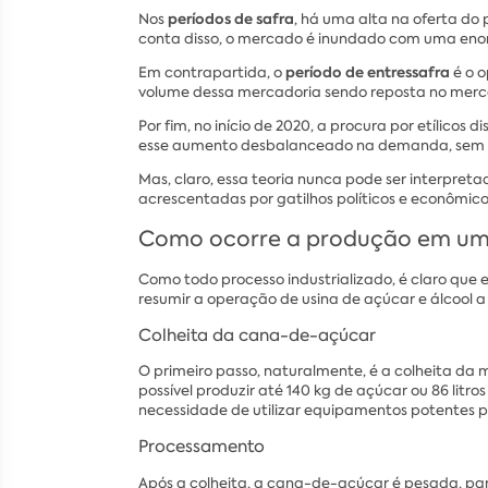
períodos de safra
Nos
, há uma alta na oferta do
conta disso, o mercado é inundado com uma enor
período de entressafra
Em contrapartida, o
é o o
volume dessa mercadoria sendo reposta no mercad
Por fim, no início de 2020, a procura por etílic
esse aumento desbalanceado na demanda, sem al
Mas, claro, essa teoria nunca pode ser interpreta
acrescentadas por gatilhos políticos e econômico
Como ocorre a produção em uma
Como todo processo industrializado, é claro que
resumir a operação de usina de açúcar e álcool 
Colheita da cana-de-açúcar
O primeiro passo, naturalmente, é a colheita da
possível produzir até 140 kg de açúcar ou 86 li
necessidade de utilizar equipamentos potentes p
Processamento
Após a colheita, a cana-de-açúcar é pesada, pa