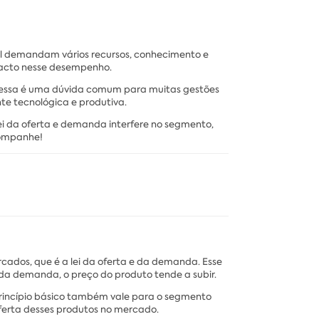
ol demandam vários recursos, conhecimento e
pacto nesse desempenho.
 essa é uma dúvida comum para muitas gestões
e tecnológica e produtiva.
ei da oferta e demanda interfere no segmento,
companhe!
ados, que é a lei da oferta e da demanda. Esse
da demanda, o preço do produto tende a subir.
princípio básico também vale para o segmento
oferta desses produtos no mercado.