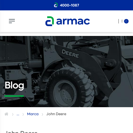
4000-1087
0
Blog
...
Marca
John Deere