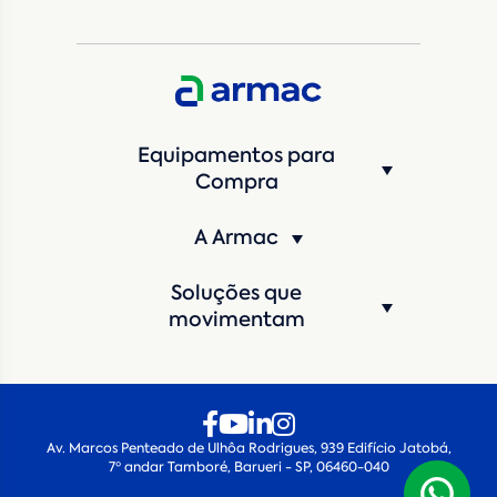
CNPJ da empresa/ CPF - Produtor rural
*
Estado
*
Equipamentos para
Cidade
*
Compra
A Armac
Máquina de interesse
*
Soluções que
Qual o período de locação?
*
movimentam
Quando você pretende iniciar a locação?
*
Av. Marcos Penteado de Ulhôa Rodrigues, 939 Edifício Jatobá,
7º andar Tamboré, Barueri - SP, 06460-040