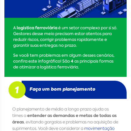
logística ferroviária
A
é um setor complexo por si só.
Gestores desse meio precisam estar atentos para
reduzir riscos, corrigir problemas rapidamente e
garantir suas entregas no prazo.
Se você tem problemas em algum desses cenários,
4
confira este infográfico! São
as principais formas
de otimizar a logística ferroviária.
Faça um bom planejamento
O planejamento de médio a longo prazo ajuda os
entender as demandas e metas de todas as
times a
áreas
, evitando gargalos e problemas na aquisição de
suprimentos. Você deve considerar a
movimentação