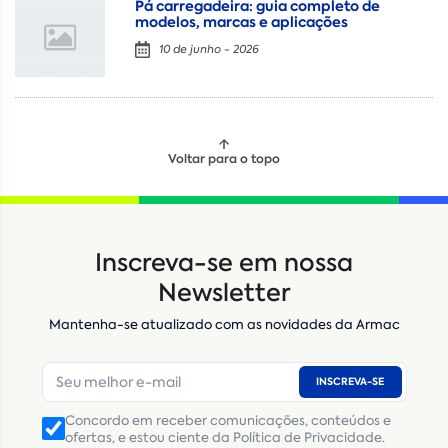
Pá carregadeira: guia completo de
modelos, marcas e aplicações
10 de junho - 2026
Voltar para o topo
Locação
Compra de seminovos
Inscreva-se em nossa
Nome
*
Newsletter
Mantenha-se atualizado com as novidades da Armac
E-mail
*
INSCREVA-SE
Número de telefone
*
Concordo em receber comunicações, conteúdos e
ofertas, e estou ciente da Política de Privacidade.
CNPJ
Inscrição Estadual
(Produtor Rural)