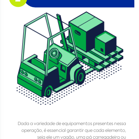
Dada a variedade de equipamentos presentes nessa
operação, é essencial garantir que cada elemento,
seja ele um vagão, uma pá carregadeira ou