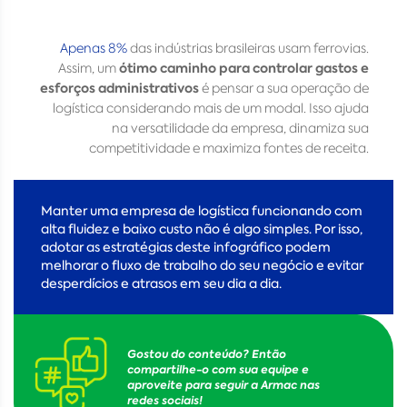
Apenas 8%
das indústrias brasileiras usam ferrovias.
ótimo caminho para controlar gastos e
Assim, um
esforços administrativos
é pensar a sua operação de
logística considerando mais de um modal. Isso ajuda
na versatilidade da empresa, dinamiza sua
competitividade e maximiza fontes de receita.
Manter uma empresa de logística funcionando com
alta fluidez e baixo custo não é algo simples. Por isso,
adotar as estratégias deste infográfico podem
melhorar o fluxo de trabalho do seu negócio e evitar
desperdícios e atrasos em seu dia a dia.
Gostou do conteúdo? Então
compartilhe-o com sua equipe e
aproveite para seguir a Armac nas
redes sociais!