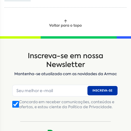
Voltar para o topo
Locação
Compra de seminovos
Inscreva-se em nossa
Nome
*
Newsletter
Mantenha-se atualizado com as novidades da Armac
E-mail
*
INSCREVA-SE
Número de telefone
*
Concordo em receber comunicações, conteúdos e
ofertas, e estou ciente da Política de Privacidade.
CNPJ
Inscrição Estadual
(Produtor Rural)
CNPJ da empresa/ CPF - Produtor rural
*