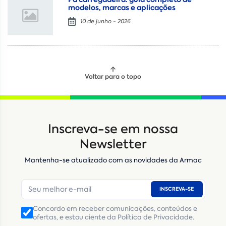
modelos, marcas e aplicações
10 de junho - 2026
Voltar para o topo
Locação
Compra de seminovos
Inscreva-se em nossa
Nome
*
Newsletter
Mantenha-se atualizado com as novidades da Armac
E-mail
*
INSCREVA-SE
Número de telefone
*
Concordo em receber comunicações, conteúdos e
ofertas, e estou ciente da Política de Privacidade.
CNPJ
Inscrição Estadual
(Produtor Rural)