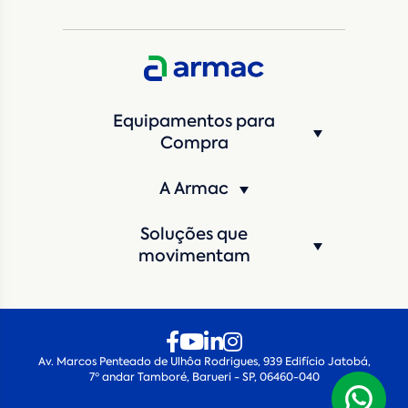
CNPJ da empresa/ CPF - Produtor rural
*
Estado
*
Equipamentos para
Cidade
*
Compra
A Armac
Máquina de interesse
*
Soluções que
Qual o período de locação?
*
movimentam
Quando você pretende iniciar a locação?
*
Av. Marcos Penteado de Ulhôa Rodrigues, 939 Edifício Jatobá,
7º andar Tamboré, Barueri - SP, 06460-040