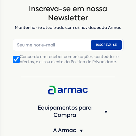
Inscreva-se em nossa
Nome
*
Newsletter
Mantenha-se atualizado com as novidades da Armac
E-mail
*
INSCREVA-SE
Número de telefone
*
Concordo em receber comunicações, conteúdos e
ofertas, e estou ciente da Política de Privacidade.
CNPJ
Inscrição Estadual
(Produtor Rural)
CNPJ da empresa/ CPF - Produtor rural
*
Estado
*
Equipamentos para
Cidade
*
Compra
A Armac
Máquina de interesse
*