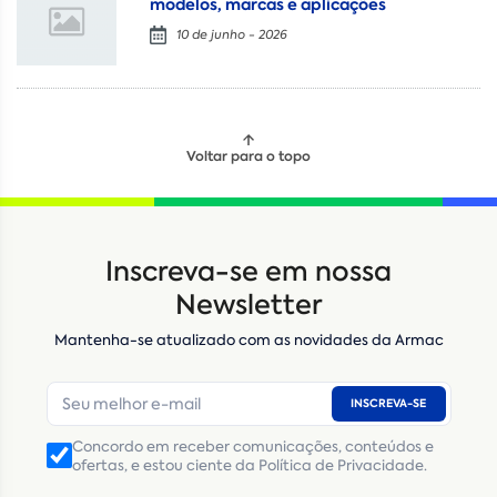
modelos, marcas e aplicações
10 de junho - 2026
Voltar para o topo
Locação
Compra de seminovos
Inscreva-se em nossa
Nome
*
Newsletter
Mantenha-se atualizado com as novidades da Armac
E-mail
*
INSCREVA-SE
Número de telefone
*
Concordo em receber comunicações, conteúdos e
ofertas, e estou ciente da Política de Privacidade.
CNPJ
Inscrição Estadual
(Produtor Rural)