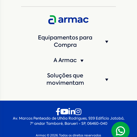
CNPJ da empresa/ CPF - Produtor rural
*
Estado
*
Equipamentos para
Cidade
*
Compra
A Armac
Máquina de interesse
*
Soluções que
Qual o período de locação?
*
movimentam
Quando você pretende iniciar a locação?
*
Av. Marcos Penteado de Ulhôa Rodrigues, 939 Edifício Jatobá,
7º andar Tamboré, Barueri - SP, 06460-040
Armac © 2026. Todos os direitos reservados