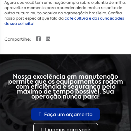
Agora que você tem uma noção ampla sobre o plantio de milho,
aproveite o momento para aprender ainda mais a respeito de
outra cultura muito popular no agronegócio brasileiro. Confira
nosso post especial que fala da
cafeicultura e das curiosidades
de sua colheita
!
Compartilhe:
Nossa excelência em manutenção
permite que os equipamentos rodem
com eficiência e segurança pelo
máximo de tempo possível. Sua
operação nunca para!
Faça um orçamento
Ligamos para você