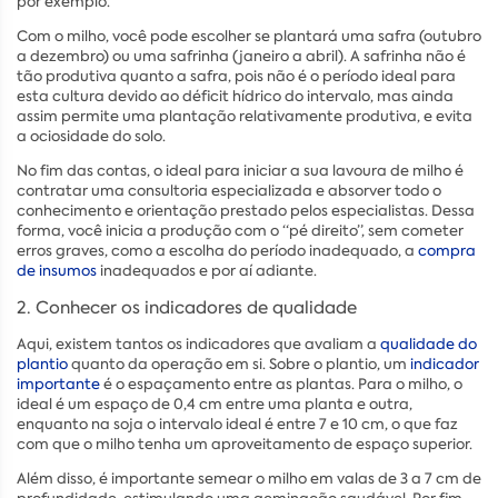
por exemplo.
Com o milho, você pode escolher se plantará uma safra (outubro
a dezembro) ou uma safrinha (janeiro a abril). A safrinha não é
tão produtiva quanto a safra, pois não é o período ideal para
esta cultura devido ao déficit hídrico do intervalo, mas ainda
assim permite uma plantação relativamente produtiva, e evita
a ociosidade do solo.
No fim das contas, o ideal para iniciar a sua lavoura de milho é
contratar uma consultoria especializada e absorver todo o
conhecimento e orientação prestado pelos especialistas. Dessa
forma, você inicia a produção com o “pé direito”, sem cometer
erros graves, como a escolha do período inadequado, a
compra
de insumos
inadequados e por aí adiante.
2. Conhecer os indicadores de qualidade
Aqui, existem tantos os indicadores que avaliam a
qualidade do
plantio
quanto da operação em si. Sobre o plantio, um
indicador
importante
é o espaçamento entre as plantas. Para o milho, o
ideal é um espaço de 0,4 cm entre uma planta e outra,
enquanto na soja o intervalo ideal é entre 7 e 10 cm, o que faz
com que o milho tenha um aproveitamento de espaço superior.
Além disso, é importante semear o milho em valas de 3 a 7 cm de