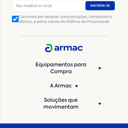
INSCREVA-SE
Número de telefone
*
Concordo em receber comunicações, conteúdos e
ofertas, e estou ciente da Política de Privacidade.
CNPJ
Inscrição Estadual
(Produtor Rural)
CNPJ da empresa/ CPF - Produtor rural
*
Estado
*
Equipamentos para
Cidade
*
Compra
A Armac
Máquina de interesse
*
Soluções que
Qual o período de locação?
*
movimentam
Quando você pretende iniciar a locação?
*