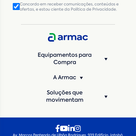
Concordo em receber comunicações, conteúdos e
ofertas, e estou ciente da Política de Privacidade.
CNPJ
Inscrição Estadual
(Produtor Rural)
CNPJ da empresa/ CPF - Produtor rural
*
Estado
*
Equipamentos para
Cidade
*
Compra
A Armac
Máquina de interesse
*
Soluções que
Qual o período de locação?
*
movimentam
Quando você pretende iniciar a locação?
*
Av. Marcos Penteado de Ulhôa Rodrigues, 939 Edifício Jatobá,