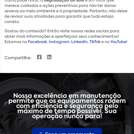
degradação do solo
Como pode notar, a
é um fator que
merece cuidados e ações preventivas para não ter danos
severos ao meio ambiente e à propriedade. Portanto, não deixe
de revisar suas atividades para garantir que tudo esteja
correto.
Gostou do conteúdo? Então visite nossas redes sociais para
obter mais informações e aperfeiçoar seus conhecimentos!
Estamos no
Facebook
,
Instagram
,
LinkedIn
,
TikTok
e no
YouTube
!
Compartilhe:
Nossa excelência em manutenção
permite que os equipamentos rodem
com eficiência e segurança pelo
máximo de tempo possível. Sua
operação nunca para!