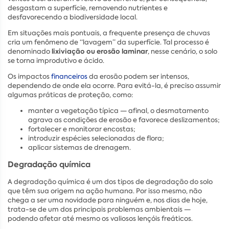
desgastam a superfície, removendo nutrientes e
desfavorecendo a biodiversidade local.
Em situações mais pontuais, a frequente presença de chuvas
cria um fenômeno de “lavagem” da superfície. Tal processo é
lixiviação ou erosão laminar
denominado
, nesse cenário, o solo
se torna improdutivo e ácido.
Os impactos
financeiros
da erosão podem ser intensos,
dependendo de onde ela ocorre. Para evitá-la, é preciso assumir
algumas práticas de proteção, como:
manter a vegetação típica — afinal, o desmatamento
agrava as condições de erosão e favorece deslizamentos;
fortalecer e monitorar encostas;
introduzir espécies selecionadas de flora;
aplicar sistemas de drenagem.
Degradação química
A degradação química é um dos tipos de degradação do solo
que têm sua origem na ação humana. Por isso mesmo, não
chega a ser uma novidade para ninguém e, nos dias de hoje,
trata-se de um dos principais problemas ambientais —
podendo afetar até mesmo os valiosos lençóis freáticos.