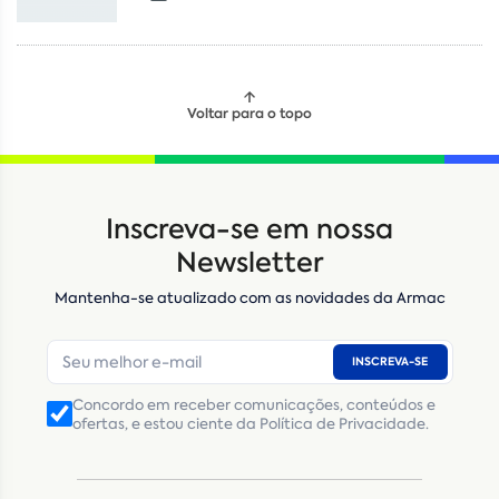
Voltar para o topo
Locação
Compra de seminovos
Inscreva-se em nossa
Nome
*
Newsletter
Mantenha-se atualizado com as novidades da Armac
E-mail
*
INSCREVA-SE
Número de telefone
*
Concordo em receber comunicações, conteúdos e
ofertas, e estou ciente da Política de Privacidade.
CNPJ
Inscrição Estadual
(Produtor Rural)
CNPJ da empresa/ CPF - Produtor rural
*